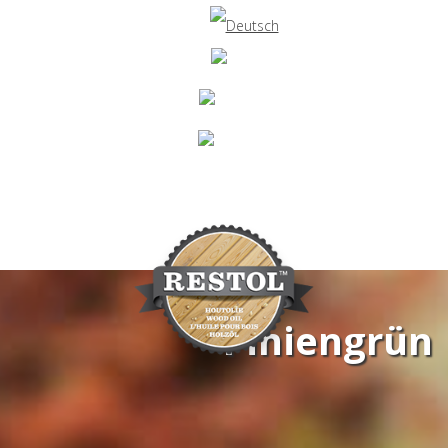
Piniengrün
Navigation